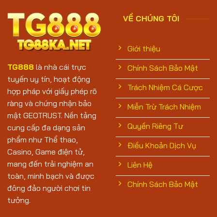
VỀ CHÚNG TÔI
Giới thiệu
TG888
là nhà cái trực
Chính Sách Bảo Mật
tuyến uy tín, hoạt động
Trách Nhiệm Cá Cược
hợp pháp với giấy phép rõ
ràng và chứng nhận bảo
Miễn Trừ Trách Nhiệm
mật GEOTRUST. Nền tảng
Quyền Riêng Tư
cung cấp đa dạng sản
phẩm như Thể thao,
Điều Khoản Dịch Vụ
Casino, Game điện tử,
mang đến trải nghiệm an
Liên Hệ
toàn, minh bạch và được
Chính Sách Bảo Mật
đông đảo người chơi tin
tưởng.