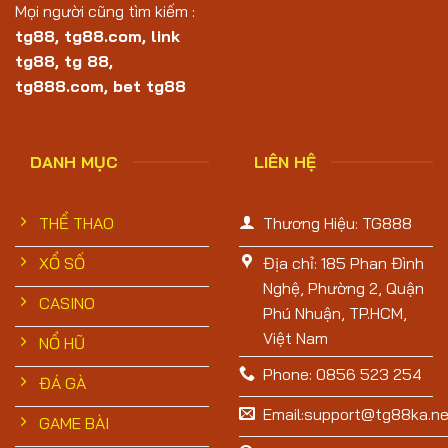
Mọi người cũng tìm kiếm :
tg88, tg88.com, link
tg88, tg 88,
tg888.com, bet tg88
DANH MỤC
LIÊN HỆ
THỂ THAO
Thương Hiệu: TG888
XỔ SỐ
Địa chỉ: 185 Phan Đình
Nghệ, Phường 2, Quận
CASINO
Phú Nhuận, TP.HCM,
Việt Nam
NỔ HŨ
Phone: 0856 523 254
ĐÁ GÀ
Email:
support@tg88ka.ne
GAME BÀI