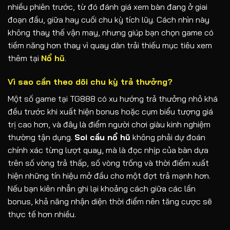
nhiều phiên trước, từ đó đánh giá xem bàn đang ở giai
đoạn đầu, giữa hay cuối chu kỳ tích lũy. Cách nhìn này
không thay thế vận may, nhưng giúp bạn chọn game có
tiềm năng hơn thay vì quay dàn trải thiếu mục tiêu xem
thêm tại
Nổ hũ
.
Vì sao cần theo dõi chu kỳ trả thưởng?
Một số game tại TG888 có xu hướng trả thưởng nhỏ khá
đều trước khi xuất hiện bonus hoặc cụm biểu tượng giá
trị cao hơn, và đây là điểm người chơi giàu kinh nghiệm
thường tận dụng.
Soi cầu nổ hũ
không phải dự đoán
chính xác từng lượt quay, mà là đọc nhịp của bàn dựa
trên số vòng trả thấp, số vòng trống và thời điểm xuất
hiện những tín hiệu mở đầu cho một đợt trả mạnh hơn.
Nếu bạn kiên nhẫn ghi lại khoảng cách giữa các lần
bonus, khả năng nhận diện thời điểm nên tăng cược sẽ
thực tế hơn nhiều.