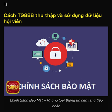
lý.
Cách TG888 thu thập và sử dụng dữ liệu
hội viên
Chính Sách Bảo Mật – Những loại thông tin nền tảng tiếp
nhận