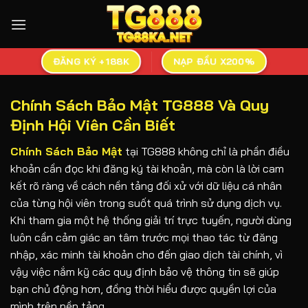
Skip
to
content
ĐĂNG KÝ +188K
NẠP ĐẦU X200%
Chính Sách Bảo Mật TG888 Và Quy
Định Hội Viên Cần Biết
Chính Sách Bảo Mật
tại TG888 không chỉ là phần điều
khoản cần đọc khi đăng ký tài khoản, mà còn là lời cam
kết rõ ràng về cách nền tảng đối xử với dữ liệu cá nhân
của từng hội viên trong suốt quá trình sử dụng dịch vụ.
Khi tham gia một hệ thống giải trí trực tuyến, người dùng
luôn cần cảm giác an tâm trước mọi thao tác từ đăng
nhập, xác minh tài khoản cho đến giao dịch tài chính, vì
vậy việc nắm kỹ các quy định bảo vệ thông tin sẽ giúp
bạn chủ động hơn, đồng thời hiểu được quyền lợi của
mình trên nền tảng.