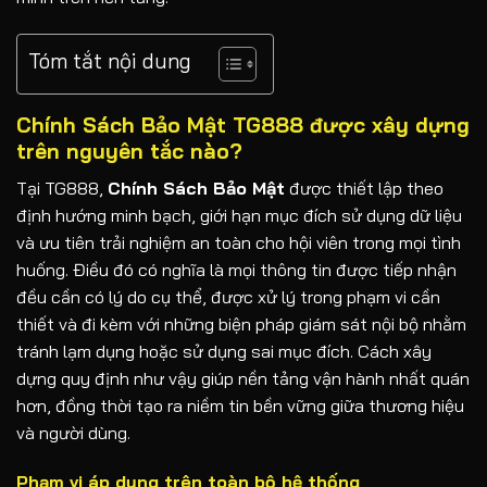
Tóm tắt nội dung
Chính Sách Bảo Mật TG888 được xây dựng
trên nguyên tắc nào?
Tại TG888,
Chính Sách Bảo Mật
được thiết lập theo
định hướng minh bạch, giới hạn mục đích sử dụng dữ liệu
và ưu tiên trải nghiệm an toàn cho hội viên trong mọi tình
huống. Điều đó có nghĩa là mọi thông tin được tiếp nhận
đều cần có lý do cụ thể, được xử lý trong phạm vi cần
thiết và đi kèm với những biện pháp giám sát nội bộ nhằm
tránh lạm dụng hoặc sử dụng sai mục đích. Cách xây
dựng quy định như vậy giúp nền tảng vận hành nhất quán
hơn, đồng thời tạo ra niềm tin bền vững giữa thương hiệu
và người dùng.
Phạm vi áp dụng trên toàn bộ hệ thống