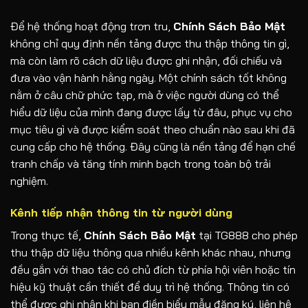
Để hệ thống hoạt động trơn tru,
Chính Sách Bảo Mật
không chỉ quy định nền tảng được thu thập thông tin gì,
mà còn làm rõ cách dữ liệu được ghi nhận, đối chiếu và
đưa vào vận hành hằng ngày. Một chính sách tốt không
nằm ở câu chữ phức tạp, mà ở việc người dùng có thể
hiểu dữ liệu của mình đang được lấy từ đâu, phục vụ cho
mục tiêu gì và được kiểm soát theo chuẩn nào sau khi đã
cung cấp cho hệ thống. Đây cũng là nền tảng để hạn chế
tranh chấp và tăng tính minh bạch trong toàn bộ trải
nghiệm.
Kênh tiếp nhận thông tin từ người dùng
Trong thực tế,
Chính Sách Bảo Mật
tại TG888 cho phép
thu thập dữ liệu thông qua nhiều kênh khác nhau, nhưng
đều gắn với thao tác có chủ đích từ phía hội viên hoặc tín
hiệu kỹ thuật cần thiết để duy trì hệ thống. Thông tin có
thể được ghi nhận khi bạn điền biểu mẫu đăng ký, liên hệ