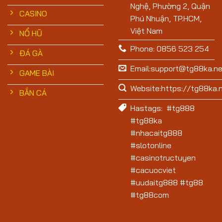
Nghệ, Phường 2, Quận
CASINO
Phú Nhuận, TP.HCM,
Việt Nam
NỔ HŨ
Phone: 0856 523 254
ĐÁ GÀ
Email:
support@tg88ka.ne
GAME BÀI
Website:https://tg88ka.
BẮN CÁ
Hastags: #tg888
#tg88ka
#nhacaitg888
#slotonline
#casinotructuyen
#cacuocviet
#uudaitg888 #tg88
#tg88com