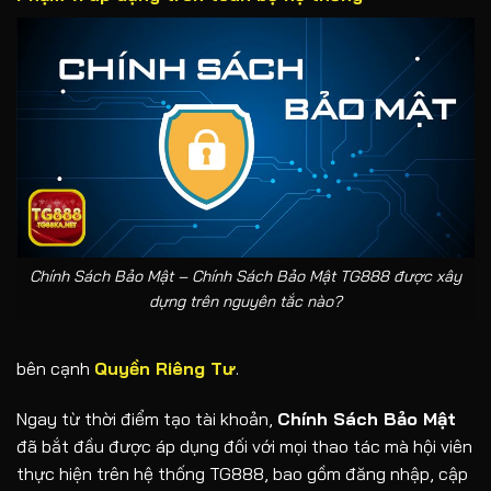
Chính Sách Bảo Mật – Chính Sách Bảo Mật TG888 được xây
dựng trên nguyên tắc nào?
bên cạnh
Quyền Riêng Tư
.
Ngay từ thời điểm tạo tài khoản,
Chính Sách Bảo Mật
đã bắt đầu được áp dụng đối với mọi thao tác mà hội viên
thực hiện trên hệ thống TG888, bao gồm đăng nhập, cập