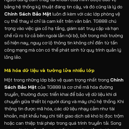
bằng hệ thống kỹ thuật đáng tin cậy, và đó cũng là lý do
Chính Sách Bảo Mật
luôn đi kèm với các lớp phòng vệ
cụ thể thay vì chỉ là cam kết trên văn bản. TG888 chú
trọng vào việc gia cố hạ tầng, giám sát truy cập và hạn
chế rủi ro từ cả bên ngoài lẫn nội bộ, bởi trong môi trường
số hiện nay, nguy cơ lộ thông tin không chỉ đến từ tấn
công mạng mà còn có thể phát sinh từ quy trình quản lý
lỏng lẻo.
Mã hóa dữ liệu và tường lửa nhiều lớp
Một trong những lớp bảo vệ quan trọng nhất trong
Chính
Sách Bảo Mật
của TG888 là cơ chế mã hóa đường
truyền, thường được triển khai để bảo vệ dữ liệu khi di
chuyển giữa thiết bị người dùng và máy chủ hệ thống. Khi
thông tin được mã hóa, các dữ liệu nhạy cảm như tài
khoản, mật khẩu hay chi tiết giao dịch sẽ khó bị đọc trộm
hoặc can thiệp trái phép trong quá trình truyền tải. Song