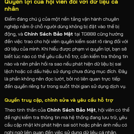
Quyền lợi của hội viên đối với dữ liệu cá
nhân
Điểm đáng chú ý của một nền tảng vận hành chuyên
nghiệp nằm ở chỗ người dùng không bị đặt vào thế bị
động, và
Chính Sách Bảo Mật
tại TG888 cũng hướng
đến việc trao cho hội viên quyền kiểm soát rõ ràng đối với
dữ liệu của mình. Khi hiểu được phạm vi quyền lợi, bạn sẽ
biết lúc nào có thể yêu cầu hỗ trợ, cần kiểm tra thông tin
nào và nên phản hồi ra sao nếu phát hiện dữ liệu bị sai
lệch hoặc có dấu hiệu sử dụng chưa đúng mục đích. Đây
là phần không nên đọc lướt, bởi nó liên quan trực tiếp
đến quyền riêng tư trong suốt thời gian sử dụng dịch vụ.
Quyền truy cập, chỉnh sửa và yêu cầu hỗ trợ
Theo tinh thần của
Chính Sách Bảo Mật
, hội viên có thể
đề nghị kiểm tra thông tin mà hệ thống đang lưu trữ, yêu
cầu cập nhật khi phát hiện sai sót hoặc phản ánh nếu có
nghi ngờ liên quan đến việc sử dụng dữ liệu cá nhân.