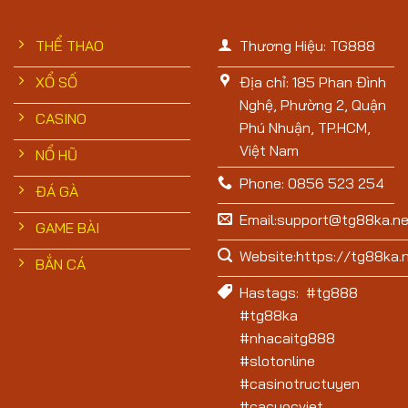
THỂ THAO
Thương Hiệu: TG888
XỔ SỐ
Địa chỉ: 185 Phan Đình
Nghệ, Phường 2, Quận
CASINO
Phú Nhuận, TP.HCM,
Việt Nam
NỔ HŨ
Phone: 0856 523 254
ĐÁ GÀ
Email:
support@tg88ka.ne
GAME BÀI
Website:https://tg88ka.
BẮN CÁ
Hastags: #tg888
#tg88ka
#nhacaitg888
#slotonline
#casinotructuyen
#cacuocviet